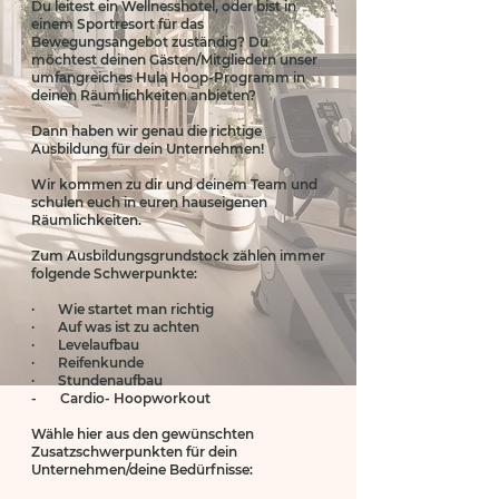
Du leitest ein Wellnesshotel, oder bist in
einem Sportresort für das
Bewegungsangebot zuständig? Du
möchtest deinen Gästen/Mitgliedern unser
umfangreiches Hula Hoop-Programm in
deinen Räumlichkeiten anbieten?
Dann haben wir genau die richtige
Ausbildung für dein Unternehmen!
Wir kommen zu dir und deinem Team und
schulen euch in euren hauseigenen
Räumlichkeiten.
Zum Ausbildungsgrundstock zählen immer
folgende Schwerpunkte:
· Wie startet man richtig
· Auf was ist zu achten
· Levelaufbau
· Reifenkunde
· Stundenaufbau
- Cardio- Hoopworkout ​​​​​​​
Wähle hier aus den gewünschten
Zusatzschwerpunkten für dein
Unternehmen/deine Bedürfnisse: