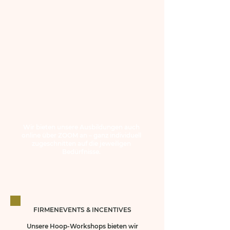
Wir bieten unsere Ausbildungen auch
online über ZOOM an – ganz individuell
zugeschnitten auf die jeweiligen
Bedürfnisse.​​
FIRMENEVENTS & INCENTIVES
Unsere Hoop-Workshops bieten wir