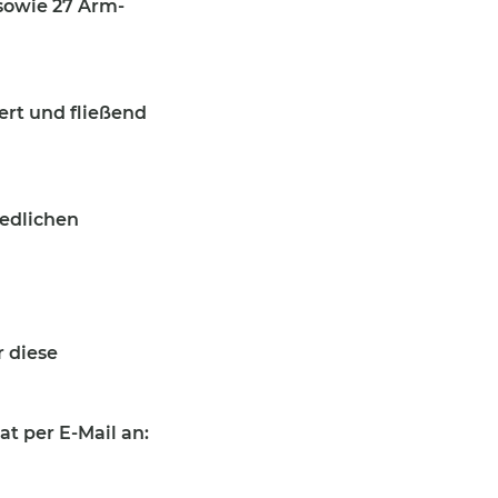
sowie 27 Arm-
rt und fließend
iedlichen
r diese
at per E-Mail an: