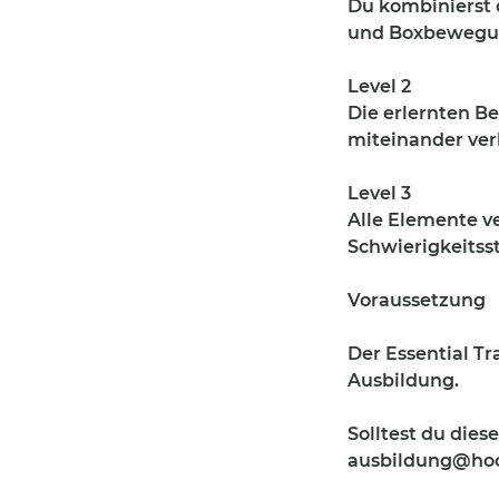
Du kombinierst 
und Boxbewegung
Level 2
Die erlernten B
miteinander ve
Level 3
Alle Elemente v
Schwierigkeitsst
Voraussetzung
Der Essential Tr
Ausbildung.
Solltest du diese
ausbildung@hoo