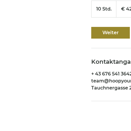
420
Euro
10 Std.
1
€ 4
0
S
t
Weiter
d
.
Kontaktang
+ 43 676 541 364
team@hoopyour
Tauchnergasse 2