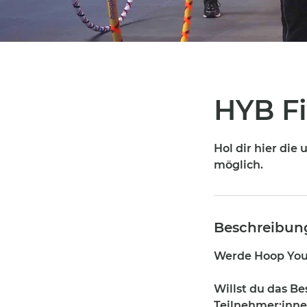
HYB F
Hol dir hier di
möglich.
Beschreibun
Werde Hoop You
Willst du das B
Teilnehmer:inne