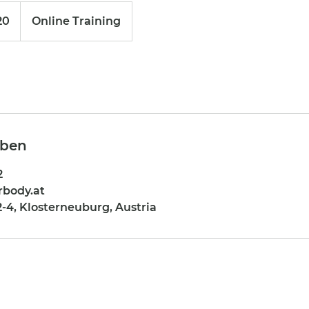
20
Online Training
aben
2
body.at
-4, Klosterneuburg, Austria