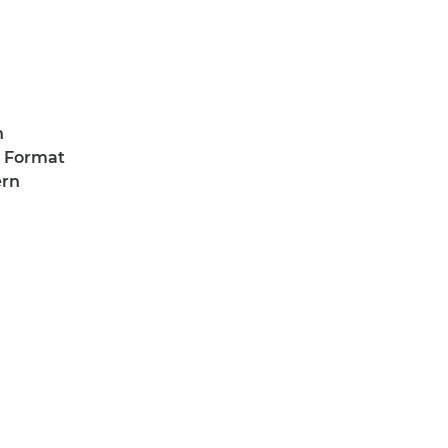
n
m Format
ern