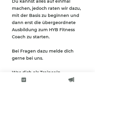
Du kannst alles auf einmal
machen, jedoch raten wir dazu,
mit der Basis zu beginnen und
dann erst die übergeordnete
Ausbildung zum HYB Fitness
Coach zu starten.
Bei Fragen dazu melde dich
gerne bei uns.
Was dich als Trainer:in
besonders macht: Mit diesem
Konzept hebst du dich klar vom
klassischen Angebot ab: Du
bietest ein einzigartiges,
strukturiertes Trainingssystem
Du kannst Kurse für
unterschiedliche Levels und
Zielgruppen anbieten Du