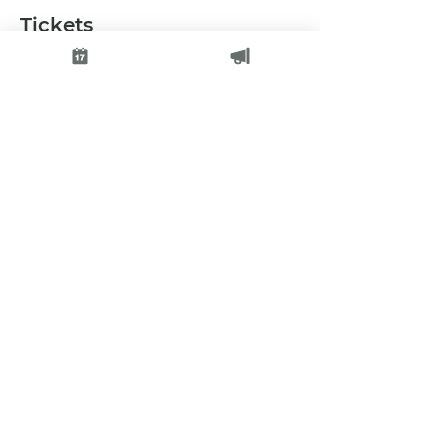
Tickets
Verkauf beendet
Tickettyp
Hoop-Webinar
Preis
€ 0,00
Diese Veranstaltung teilen